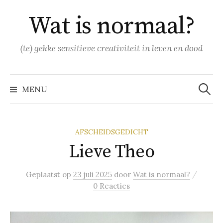
Naar
Wat is normaal?
inhoud
springen
(te) gekke sensitieve creativiteit in leven en dood
Zoeke
naar:
MENU
AFSCHEIDSGEDICHT
Lieve Theo
/
Geplaatst
op
23 juli 2025
door
Wat is normaal?
0 Reacties