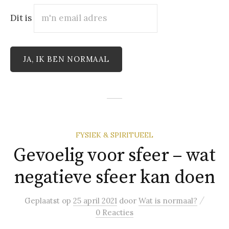
Dit is
FYSIEK & SPIRITUEEL
Gevoelig voor sfeer – wat
negatieve sfeer kan doen
/
Geplaatst
op
25 april 2021
door
Wat is normaal?
0 Reacties