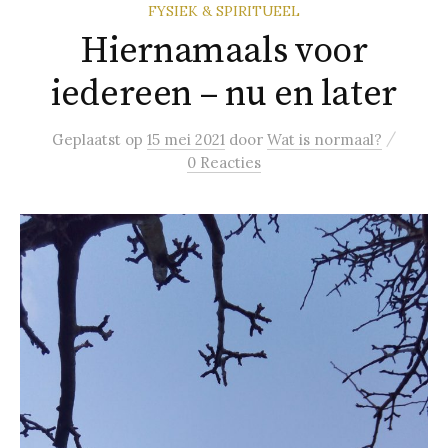
FYSIEK & SPIRITUEEL
Hiernamaals voor
iedereen – nu en later
/
Geplaatst
op
15 mei 2021
door
Wat is normaal?
0 Reacties