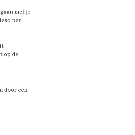
 gaan met je
wieso per
it
t op de
en door een