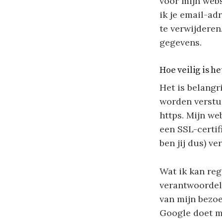
voor mijn webs
ik je email-ad
te verwijderen.
gegevens.
Hoe veilig is he
Het is belangr
worden verstuu
https. Mijn we
een SSL-certif
ben jij dus) ve
Wat ik kan reg
verantwoordel
van mijn bezoe
Google doet me