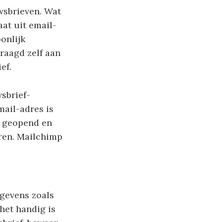
wsbrieven. Wat
aat uit email-
onlijk
raagd zelf aan
ef.
sbrief-
mail-adres is
n geopend en
eren. Mailchimp
egevens zoals
het handig is