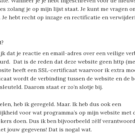
ite. Wanneer je je hebt ingeschreven voor de nieuw
res zolang je op mijn lijst staat. Je kunt me vragen 
 Je hebt recht op inzage en rectificatie en verwijder
t?
ijk dat je reactie en email-adres over een veilige ve
rd. Dat is de reden dat deze website geen http (mee
bsite heeft een SSL-certificaat waarvoor ik extra mo
icaat wordt de verbinding tussen de website en de b
rsleuteld. Daarom staat er zo’n slotje bij.
elen, heb ik geregeld. Maar. Ik heb dus ook een
ijkheid voor wat programma’s op mijn website met 
kers doen. Dus ik ben bijvoorbeeld zélf verantwoord
t jouw gegevens! Dat is nogal wat.