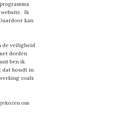
n programma
 website. Ik
 Daardoor kan
 de veiligheid
 met derden
unt ben ik
 dat houdt in
werking zoals
r gekozen om