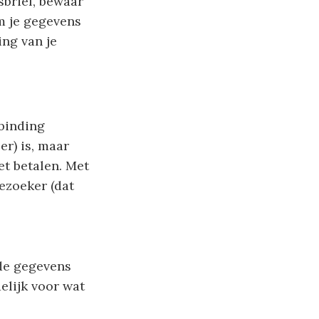
sbrief, bewaar
om je gegevens
ing van je
rbinding
r) is, maar
et betalen. Met
ezoeker (dat
de gegevens
elijk voor wat