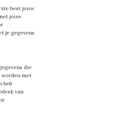
rste best jouw
 met jouw
or
et je gegevens
gegevens die
r, worden met
n heb
lpdesk van
he