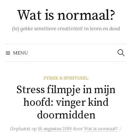
Naar
Wat is normaal?
inhoud
springen
(te) gekke sensitieve creativiteit in leven en dood
Zoeke
naar:
MENU
FYSIEK & SPIRITUEEL
Stress filmpje in mijn
hoofd: vinger kind
doormidden
/
Geplaatst
op
16 augustus 2019
door
Wat is normaal?