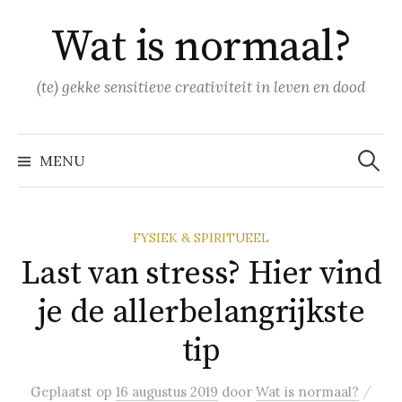
Naar
Wat is normaal?
inhoud
springen
(te) gekke sensitieve creativiteit in leven en dood
Zoeke
naar:
MENU
FYSIEK & SPIRITUEEL
Last van stress? Hier vind
je de allerbelangrijkste
tip
/
Geplaatst
op
16 augustus 2019
door
Wat is normaal?