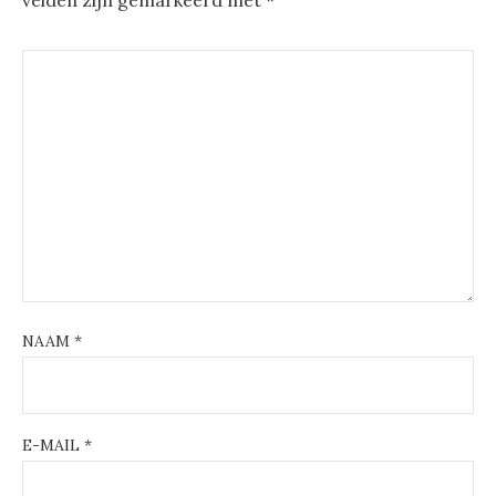
velden zijn gemarkeerd met
*
NAAM
*
E-MAIL
*